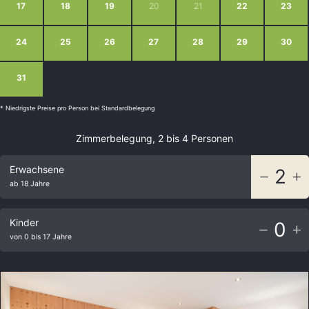
17
18
19
20
21
22
23
24
25
26
27
28
29
30
31
1
2
3
4
5
6
* Niedrigste Preise pro Person bei Standardbelegung
Zimmerbelegung, 2 bis 4 Personen
Erwachsene
2
ab 18 Jahre
Kinder
0
von 0 bis 17 Jahre