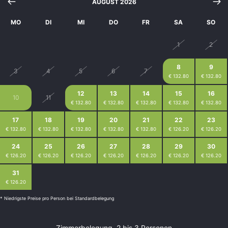
AUGUST 2026
MO
DI
MI
DO
FR
SA
SO
27
28
29
30
31
1
2
8
9
3
4
5
6
7
€ 132.80
€ 132.80
12
13
14
15
16
10
11
€ 132.80
€ 132.80
€ 132.80
€ 132.80
€ 132.80
17
18
19
20
21
22
23
€ 132.80
€ 132.80
€ 132.80
€ 132.80
€ 132.80
€ 126.20
€ 126.20
24
25
26
27
28
29
30
€ 126.20
€ 126.20
€ 126.20
€ 126.20
€ 126.20
€ 126.20
€ 126.20
31
1
2
3
4
5
6
€ 126.20
€ 126.20
€ 126.20
€ 126.20
€ 126.20
€ 126.20
€ 126.20
* Niedrigste Preise pro Person bei Standardbelegung
Zimmerbelegung, 2 bis 3 Personen