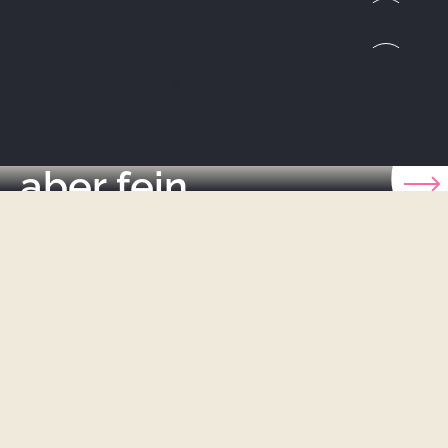
Wellness
MEHR LADEN
Wellness Area klein
aber fein
Sportlich aktiv durch den Tag. Outdoor-Abenteuer auf
ganzer Strecke. Und dann? Heimkommen und
wohlfühlen.