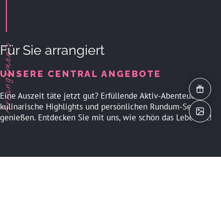
Arrangements
Für Sie arrangiert
UNSERE CENTRAL ANGEBOTE
Gutschei
Eine Auszeit täte jetzt gut? Erfüllende Aktiv-Abenteuer,
kulinarische Highlights und persönlichen Rundum-Service
Impressi
genießen. Entdecken Sie mit uns, wie schön das Leben ist!
IHRE MÖGLICHKEITEN