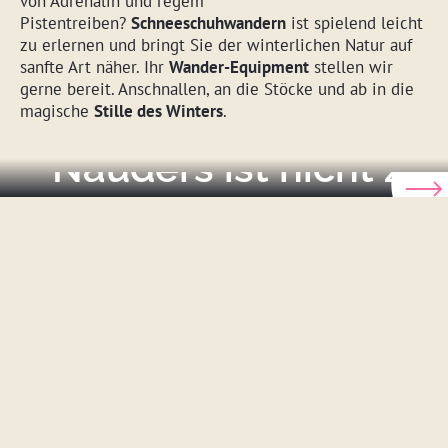
von Adrenalin und regem
Pistentreiben?
Schneeschuhwandern
ist spielend leicht
zu erlernen und bringt Sie der winterlichen Natur auf
Sommer
sanfte Art näher. Ihr
Wander-Equipment
stellen wir
gerne bereit. Anschnallen, an die Stöcke und ab in die
Der Sommer in
magische
Stille des Winters
.
Nauders ist nicht zu
(s)toppen
Dieser Ort ist Lieblingsplatz. Das stimmungsvolle
Nauders am Reschenpass ist Auszeitparadies zwischen
Ruhe und Action.