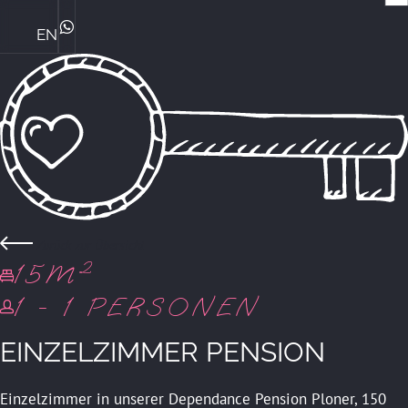
EN
Die Ploner's & ihre Philosophie
Central Genussmomente
Bike Kompetenz im Central
Das perfekte Familienhotel
Sommerurlaub mit Familie
Winterurlaub mit Familie
ZIMMER & PREISE
WhatsApp
Zurück zur Übersicht
15M²
1 - 1 PERSONEN
EINZELZIMMER PENSION
Einzelzimmer in unserer Dependance Pension Ploner, 150