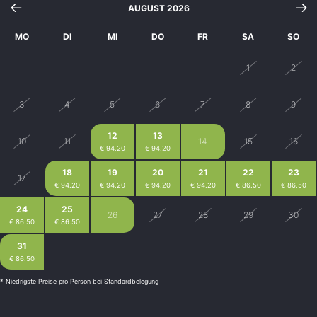
AUGUST 2026
MO
DI
MI
DO
FR
SA
SO
27
28
29
30
31
1
2
3
4
5
6
7
8
9
12
13
10
11
14
15
16
€ 94.20
€ 94.20
18
19
20
21
22
23
17
€ 94.20
€ 94.20
€ 94.20
€ 94.20
€ 86.50
€ 86.50
24
25
26
27
28
29
30
€ 86.50
€ 86.50
31
1
2
3
4
6
5
€ 86.50
€ 86.50
€ 86.50
€ 86.50
€ 86.50
€ 86.50
* Niedrigste Preise pro Person bei Standardbelegung