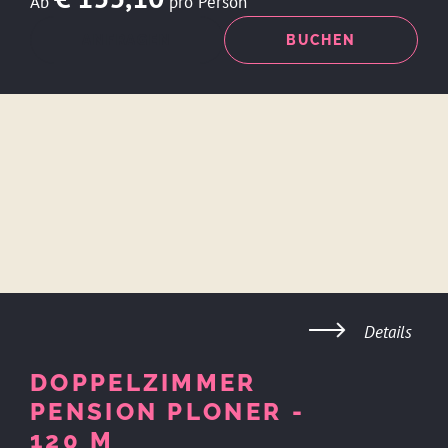
Ab
pro Person
ANFRAGEN
BUCHEN
Details
DOPPELZIMMER
PENSION PLONER -
120 M