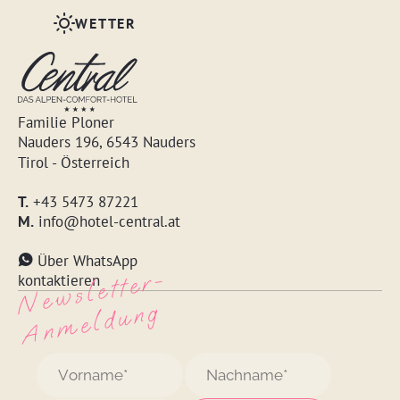
WETTER
Familie Ploner
Nauders 196, 6543 Nauders
Tirol - Österreich
T.
+43 5473 87221
M.
info@hotel-central.at
Über WhatsApp
N
e
w
s
l
ett
e
r
-
A
n
m
e
l
d
u
n
kontaktieren
g