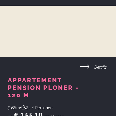
Details
APPARTEMENT
PENSION PLONER -
120 M
35m²
2 - 4 Personen
€ 133,10