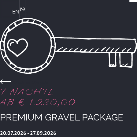
EN
Die Ploner's & ihre Philosophie
Central Genussmomente
Bike Kompetenz im Central
Das perfekte Familienhotel
Sommerurlaub mit Familie
Winterurlaub mit Familie
ZIMMER & PREISE
WhatsApp
Zurück zur Übersicht
7 NÄCHTE
AB € 1.230,00
PREMIUM GRAVEL PACKAGE
20.07.2026 - 27.09.2026