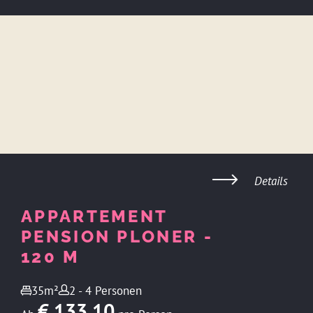
Details
APPARTEMENT
PENSION PLONER -
120 M
35m²
2 - 4 Personen
€ 133,10