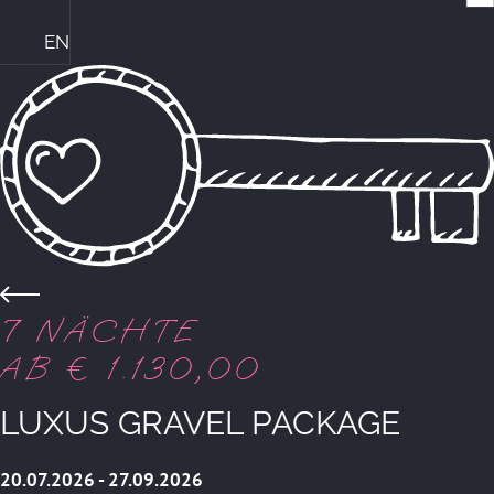
EN
Die Ploner's & ihre Philosophie
Central Genussmomente
Bike Kompetenz im Central
Das perfekte Familienhotel
Sommerurlaub mit Familie
Winterurlaub mit Familie
ZIMMER & PREISE
Zurück zur Übersicht
7 NÄCHTE
AB € 1.130,00
LUXUS GRAVEL PACKAGE
20.07.2026 - 27.09.2026