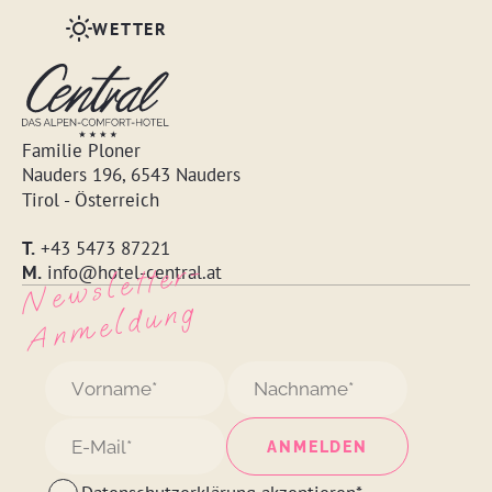
WETTER
Familie Ploner
Nauders 196, 6543 Nauders
Tirol - Österreich
T.
+43 5473 87221
N
e
w
s
l
ett
e
r
-
A
n
m
e
l
d
u
n
M.
info@hotel-central.at
g