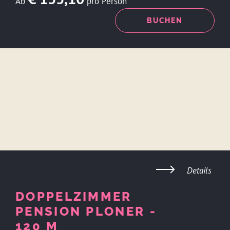
Ab
pro Person
ANFRAGEN
BUCHEN
Details
DOPPELZIMMER
PENSION PLONER -
120 M