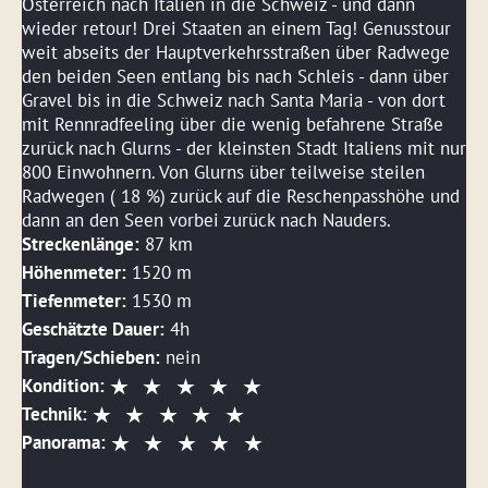
Österreich nach Italien in die Schweiz - und dann
wieder retour! Drei Staaten an einem Tag! Genusstour
weit abseits der Hauptverkehrsstraßen über Radwege
den beiden Seen entlang bis nach Schleis - dann über
Gravel bis in die Schweiz nach Santa Maria - von dort
mit Rennradfeeling über die wenig befahrene Straße
zurück nach Glurns - der kleinsten Stadt Italiens mit nur
800 Einwohnern. Von Glurns über teilweise steilen
Radwegen ( 18 %) zurück auf die Reschenpasshöhe und
dann an den Seen vorbei zurück nach Nauders.
Streckenlänge:
87 km
Höhenmeter:
1520 m
Tiefenmeter:
1530 m
Geschätzte Dauer:
4h
Tragen/Schieben:
nein
Kondition:
Technik:
Panorama: