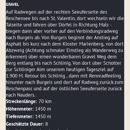
GRAVEL
Auf Radwegen auf der rechten Seeuferseite des
Reschensee bis nach St. Valentin, dort wechseln wir die
Talseite und fahren über Dörfel in Richtung Mals -
biegen dann aber vorher auf den Verbindungsradweg
nach Burgeis ab. Von Burgeis beginnt der Anstieg auf
Asphalt bis kurz nach dem Kloster Marienberg, von dort
Abzweig (Achtung schmaler Einstieg als Wanderweg zu
erkennen) über einen wunderbaren Gravel Weg dem
Berg entlang bis nach Schlinig. Von dort über Schotter
zur Schliniger Alm unserem heutigen Tagesziel auf
1.900 M. Retour bis Schlinig , dann mit Rennradfeeling
hinunter nach Burgeis und dort auf Radweg zurück zum
Reschenpass und auf der östlichen Seeuferseite zurück
nach Nauders.
Streckenlänge:
70 km
Höhenmeter:
1450 m
Tiefenmeter:
1450 m
Geschätzte Dauer:
8