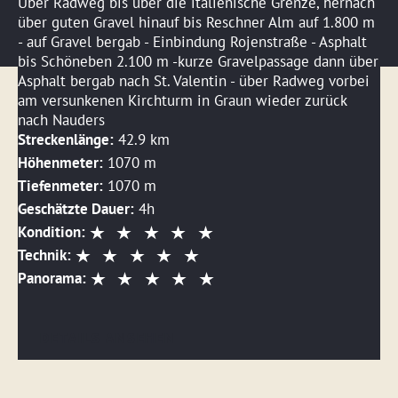
Über Radweg bis über die italienische Grenze, hernach
über guten Gravel hinauf bis Reschner Alm auf 1.800 m
- auf Gravel bergab - Einbindung Rojenstraße - Asphalt
bis Schöneben 2.100 m -kurze Gravelpassage dann über
Asphalt bergab nach St. Valentin - über Radweg vorbei
am versunkenen Kirchturm in Graun wieder zurück
nach Nauders
Streckenlänge:
42.9 km
Höhenmeter:
1070 m
Tiefenmeter:
1070 m
Geschätzte Dauer:
4h
Kondition:
Technik:
Panorama:
DETAILS ANSEHEN