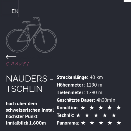
EN
Die Ploner's & ihre Philosophie
Central Genussmomente
Bike Kompetenz im Central
Das perfekte Familienhotel
Sommerurlaub mit Familie
Winterurlaub mit Familie
ZIMMER & PREISE
Zurück zur Übersicht
GRAVEL
NAUDERS -
Streckenlänge:
40 km
Höhenmeter:
1290 m
TSCHLIN
Tiefenmeter:
1290 m
Geschätzte Dauer:
4h30min
hoch über dem
Kondition:
schweizerischen Inntal
Technik:
höchster Punkt
Inntalblick 1.600m
Panorama: