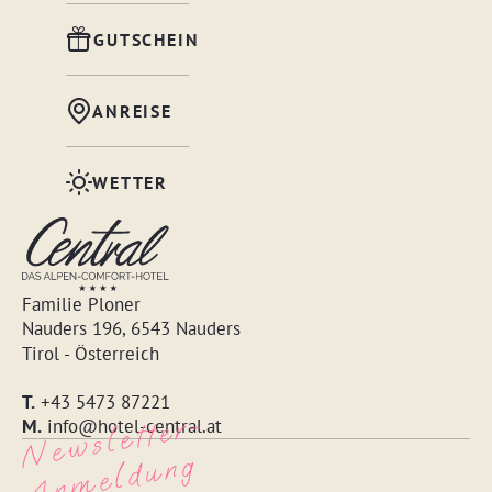
GUTSCHEIN
ANREISE
WETTER
Familie Ploner
Nauders 196, 6543 Nauders
Tirol - Österreich
T.
+43 5473 87221
N
e
w
s
l
ett
e
r
-
A
n
m
e
l
d
u
n
M.
info@hotel-central.at
g