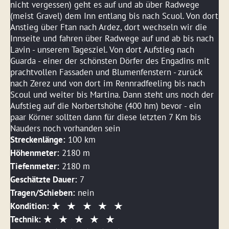
nicht vergessen) geht es auf und ab über Radwege
(meist Gravel) dem Inn entlang bis nach Scuol. Von dort
Anstieg über Ftan nach Ardez, dort wechseln wir die
Innseite und fahren über Radwege auf und ab bis nach
Lavin - unserem Tagesziel. Von dort Aufstieg nach
Guarda - einer der schönsten Dörfer des Engadins mit
prachtvollen Fassaden und Blumenfenstern - zurück
nach Zerez und von dort im Rennradfeeling bis nach
Scoul und weiter bis Martina. Dann steht uns noch der
Aufstieg auf die Norbertshöhe (400 hm) bevor - ein
paar Körner sollten dann für diese letzten 7 Km bis
Nauders noch vorhanden sein
Streckenlänge:
100 km
Höhenmeter:
2180 m
Tiefenmeter:
2180 m
Geschätzte Dauer:
7
Tragen/Schieben:
nein
Kondition:
Technik: