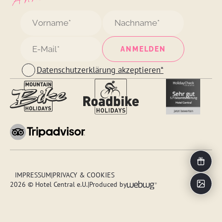
Datenschutzerklärung akzeptieren*
Gutschei
IMPRESSUM
PRIVACY & COOKIES
Impressi
2026 © Hotel Central e.U.
|
Produced by