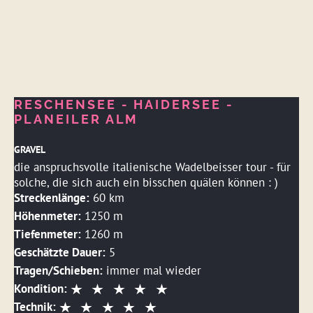
RESCHENSEE - HAIDERSEE -
PLANEILER ALM
GRAVEL
die anspruchsvolle italienische Wadelbeisser tour - für
solche, die sich auch ein bisschen quälen können : )
Streckenlänge:
60 km
Höhenmeter:
1250 m
Tiefenmeter:
1260 m
Geschätzte Dauer:
5
Tragen/Schieben:
immer mal wieder
Kondition:
Technik: