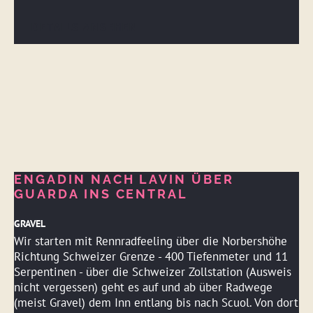
DETAILS ANSEHEN
ENGADIN NACH LAVIN ÜBER
GUARDA INS CENTRAL
GRAVEL
Wir starten mit Rennradfeeling über die Norbershöhe
Richtung Schweizer Grenze - 400 Tiefenmeter und 11
Serpentinen - über die Schweizer Zollstation (Ausweis
nicht vergessen) geht es auf und ab über Radwege
(meist Gravel) dem Inn entlang bis nach Scuol. Von dort