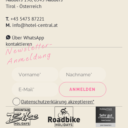
Tirol - Österreich
T.
+43 5473 87221
M.
info@hotel-central.at
Über WhatsApp
N
e
w
s
l
ett
e
r
-
A
n
m
e
l
d
u
n
kontaktieren
g
Datenschutzerklärung akzeptieren*