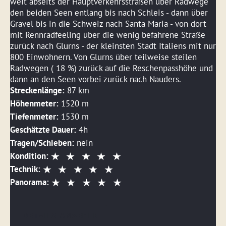
weit abseits der Hauptverkehrsstraßen über Radwege
den beiden Seen entlang bis nach Schleis - dann über
Gravel bis in die Schweiz nach Santa Maria - von dort
mit Rennradfeeling über die wenig befahrene Straße
zurück nach Glurns - der kleinsten Stadt Italiens mit nur
800 Einwohnern. Von Glurns über teilweise steilen
Radwegen ( 18 %) zurück auf die Reschenpasshöhe und
dann an den Seen vorbei zurück nach Nauders.
Streckenlänge:
87 km
Höhenmeter:
1520 m
Tiefenmeter:
1530 m
Geschätzte Dauer:
4h
Tragen/Schieben:
nein
Kondition:
Technik:
Panorama:
DETAILS ANSEHEN