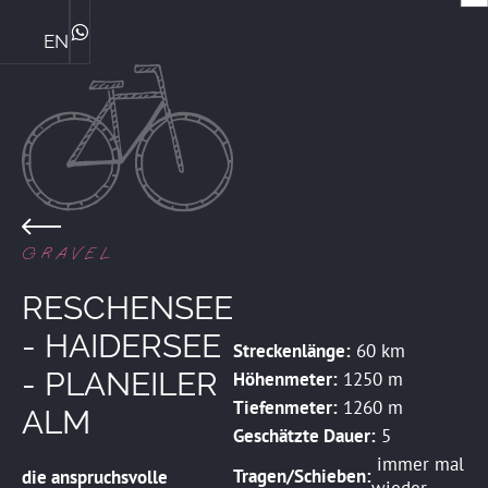
EN
Die Ploner's & ihre Philosophie
Central Genussmomente
Bike Kompetenz im Central
Das perfekte Familienhotel
Sommerurlaub mit Familie
Winterurlaub mit Familie
ZIMMER & PREISE
WhatsApp
Zurück zur Übersicht
GRAVEL
RESCHENSEE
- HAIDERSEE
Streckenlänge:
60 km
- PLANEILER
Höhenmeter:
1250 m
Tiefenmeter:
1260 m
ALM
Geschätzte Dauer:
5
immer mal
Tragen/Schieben:
die anspruchsvolle