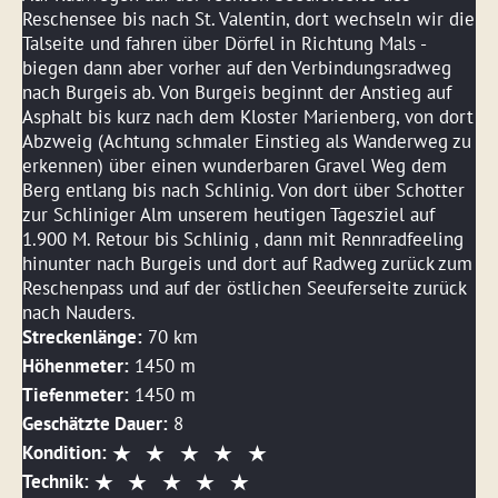
Reschensee bis nach St. Valentin, dort wechseln wir die
Talseite und fahren über Dörfel in Richtung Mals -
biegen dann aber vorher auf den Verbindungsradweg
nach Burgeis ab. Von Burgeis beginnt der Anstieg auf
Asphalt bis kurz nach dem Kloster Marienberg, von dort
Abzweig (Achtung schmaler Einstieg als Wanderweg zu
erkennen) über einen wunderbaren Gravel Weg dem
Berg entlang bis nach Schlinig. Von dort über Schotter
zur Schliniger Alm unserem heutigen Tagesziel auf
1.900 M. Retour bis Schlinig , dann mit Rennradfeeling
hinunter nach Burgeis und dort auf Radweg zurück zum
Reschenpass und auf der östlichen Seeuferseite zurück
nach Nauders.
Streckenlänge:
70 km
Höhenmeter:
1450 m
Tiefenmeter:
1450 m
Geschätzte Dauer:
8
Kondition:
Technik: