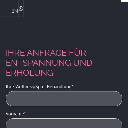
EN
Die Ploner's & ihre Philosophie
Central Genussmomente
Bike Kompetenz im Central
Das perfekte Familienhotel
Sommerurlaub mit Familie
Winterurlaub mit Familie
ZIMMER & PREISE
WhatsApp
ZURÜCK ZU DEN BEHANDLUNGEN
IHRE ANFRAGE FÜR
ENTSPANNUNG UND
ERHOLUNG
Ihre Wellness/Spa - Behandlung
Vorname