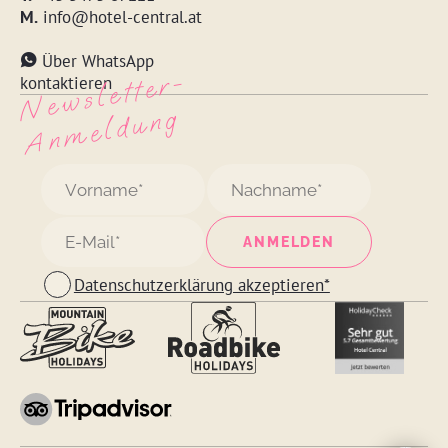
M.
info@hotel-central.at
Über WhatsApp
N
e
w
s
l
ett
e
r
-
A
n
m
e
l
d
u
n
kontaktieren
g
Datenschutzerklärung akzeptieren*