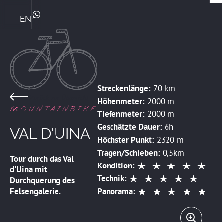
EN
Die Ploner's & ihre Philosophie
Central Genussmomente
Bike Kompetenz im Central
Das perfekte Familienhotel
Sommerurlaub mit Familie
Winterurlaub mit Familie
ZIMMER & PREISE
WhatsApp
Streckenlänge:
70 km
Zurück zur Übersicht
Höhenmeter:
2000 m
MOUNTAINBIKE
Tiefenmeter:
2000 m
Geschätzte Dauer:
6h
VAL D'UINA
Höchster Punkt:
2320 m
Tragen/Schieben:
0,5km
Tour durch das Val
Kondition:
d'Uina mit
Technik:
Durchquerung des
Felsengalerie.
Panorama: