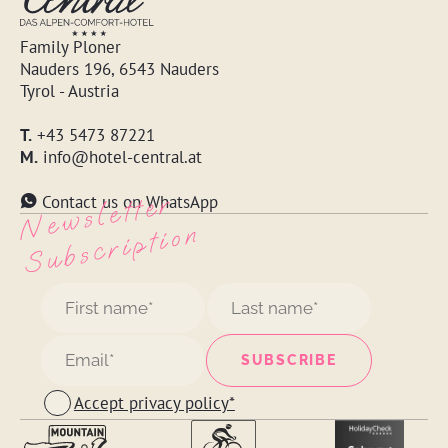
Family Ploner
Nauders 196, 6543 Nauders
Tyrol - Austria
T.
+43 5473 87221
M.
info@hotel-central.at
N
e
w
s
l
ett
e
r
S
u
b
s
c
r
i
pt
i
o
Contact us on WhatsApp
n
Accept privacy policy*