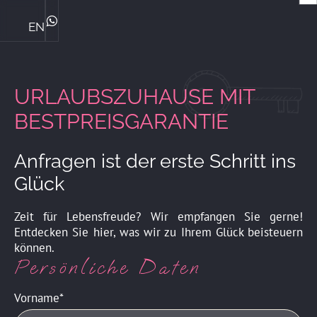
EN
Die Ploner's & ihre Philosophie
Central Genussmomente
Bike Kompetenz im Central
Das perfekte Familienhotel
Sommerurlaub mit Familie
Winterurlaub mit Familie
ZIMMER & PREISE
WhatsApp
URLAUBSZUHAUSE MIT
BESTPREISGARANTIE
Anfragen ist der erste Schritt ins
Glück
Zeit für Lebensfreude? Wir empfangen Sie gerne!
Entdecken Sie hier, was wir zu Ihrem Glück beisteuern
können.
Persönliche Daten
Vorname