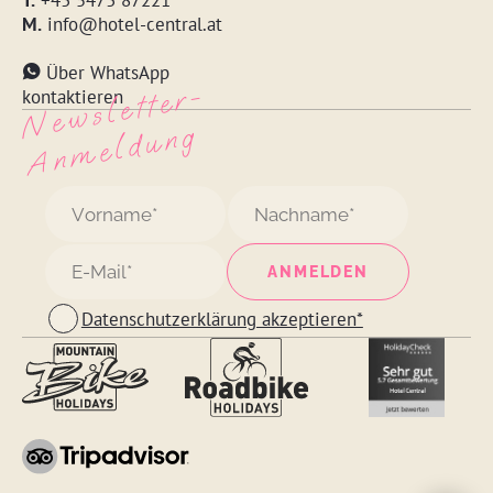
T.
+43 5473 87221
M.
info@hotel-central.at
Über WhatsApp
N
e
w
s
l
ett
e
r
-
A
n
m
e
l
d
u
n
kontaktieren
g
Datenschutzerklärung akzeptieren*