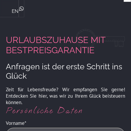
EN
Die Ploner's & ihre Philosophie
Central Genussmomente
Bike Kompetenz im Central
Das perfekte Familienhotel
Sommerurlaub mit Familie
Winterurlaub mit Familie
ZIMMER & PREISE
WhatsApp
URLAUBSZUHAUSE MIT
BESTPREISGARANTIE
Anfragen ist der erste Schritt ins
Glück
Zeit für Lebensfreude? Wir empfangen Sie gerne!
Entdecken Sie hier, was wir zu Ihrem Glück beisteuern
können.
Persönliche Daten
Vorname