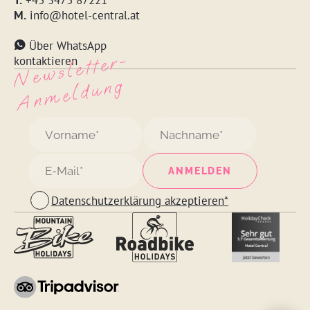
T.
+43 5473 87221
M.
info@hotel-central.at
Über WhatsApp
N
e
w
s
l
ett
e
r
-
A
n
m
e
l
d
u
n
kontaktieren
g
Datenschutzerklärung akzeptieren*