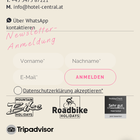
T.
+43 5473 87221
M.
info@hotel-central.at
Über WhatsApp
N
e
w
s
l
ett
e
r
-
A
n
m
e
l
d
u
n
kontaktieren
g
Datenschutzerklärung akzeptieren*