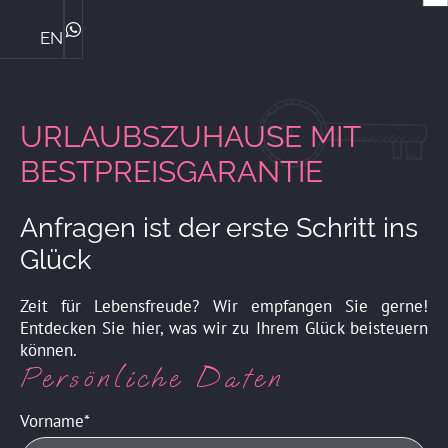
EN
Die Ploner's & ihre Philosophie
Central Genussmomente
Bike Kompetenz im Central
Das perfekte Familienhotel
Sommerurlaub mit Familie
Winterurlaub mit Familie
ZIMMER & PREISE
WhatsApp
URLAUBSZUHAUSE MIT
BESTPREISGARANTIE
Anfragen ist der erste Schritt ins
Glück
Zeit für Lebensfreude? Wir empfangen Sie gerne!
Entdecken Sie hier, was wir zu Ihrem Glück beisteuern
können.
Persönliche Daten
Vorname