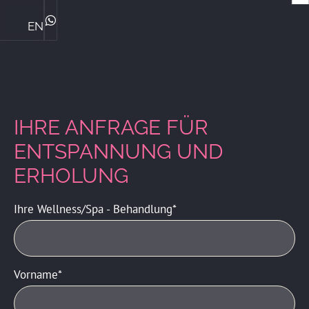
EN
Die Ploner's & ihre Philosophie
Central Genussmomente
Bike Kompetenz im Central
Das perfekte Familienhotel
Sommerurlaub mit Familie
Winterurlaub mit Familie
ZIMMER & PREISE
WhatsApp
ZURÜCK ZU DEN BEHANDLUNGEN
IHRE ANFRAGE FÜR
ENTSPANNUNG UND
ERHOLUNG
Ihre Wellness/Spa - Behandlung
Vorname