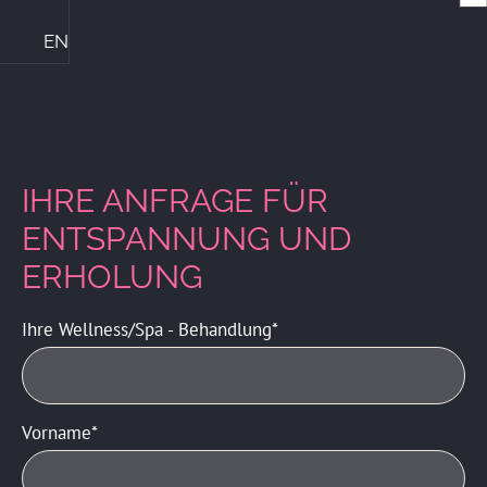
EN
Die Ploner's & ihre Philosophie
Central Genussmomente
Bike Kompetenz im Central
Das perfekte Familienhotel
Sommerurlaub mit Familie
Winterurlaub mit Familie
ZIMMER & PREISE
ZURÜCK ZU DEN BEHANDLUNGEN
IHRE ANFRAGE FÜR
ENTSPANNUNG UND
ERHOLUNG
Ihre Wellness/Spa - Behandlung
Vorname