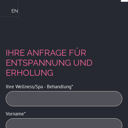
EN
Die Ploner's & ihre Philosophie
Central Genussmomente
Bike Kompetenz im Central
Das perfekte Familienhotel
Sommerurlaub mit Familie
Winterurlaub mit Familie
ZIMMER & PREISE
ZURÜCK ZU DEN BEHANDLUNGEN
IHRE ANFRAGE FÜR
ENTSPANNUNG UND
ERHOLUNG
Ihre Wellness/Spa - Behandlung
Vorname